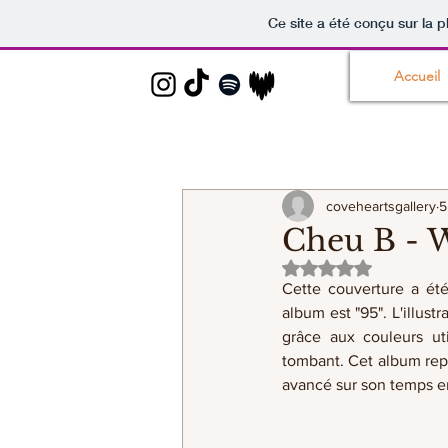
Ce site a été conçu sur la p
Accueil
coveheartsgallery
5
Cheu B - 
Noté NaN étoiles s
Cette couverture a été
album est "95". L'illust
grâce aux couleurs uti
tombant. Cet album repré
avancé sur son temps en