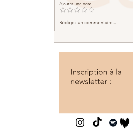
Ajouter une note
M.J. - L'Heure d'or (2025)
Rédigez un commentaire...
Inscription à la
newsletter :