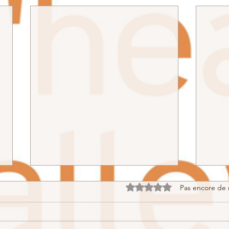
Noté 0 étoile sur 5.
Pas encore de 