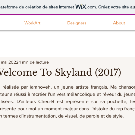
lateforme de création de sites internet
.com
. Créez votre site au
WorkArt
Designers
About
 mai 2022
1 min de lecture
Welcome To Skyland (2017)
ur 5.
 réalisée par iamhoveh, un jeune artiste français. Ma chanso
rateur a réussi à recréer l'univers mélancolique et rêveur du jeune
lisées. D'ailleurs Cheu-B est représenté sur sa pochette, le
sente pour moi un moment majeur dans l'histoire du rap français,
 termes d'instrumentation, de visuel, de parole et de style.