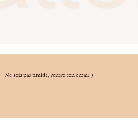
Ikaz Boi - BRUT4L (2023)
Mai
(202