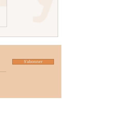
ro - Ommar Chapier
3)
S'abonner